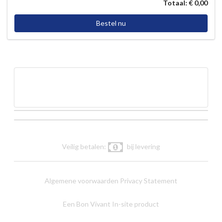
Totaal: € 0,00
Bestel nu
Veilig betalen:
bij levering
Algemene voorwaarden
Privacy Statement
Een Bon Vivant In-site product